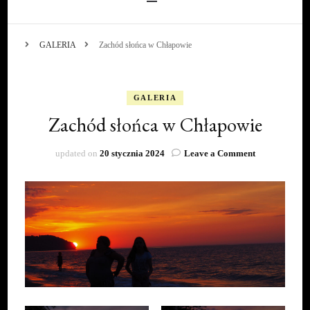
GALERIA
Zachód słońca w Chłapowie
GALERIA
Zachód słońca w Chłapowie
on
updated on
20 stycznia 2024
Leave a Comment
Zachód
słońca
w
Chłapowie