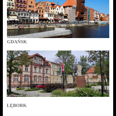
GDAŃSK
LĘBORK