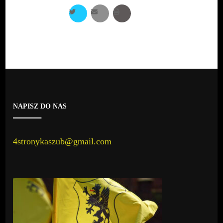
NAPISZ DO NAS
4stronykaszub@gmail.com