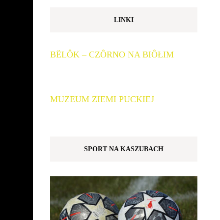
LINKI
BËLÔK – CZÔRNO NA BIÔŁIM
MUZEUM ZIEMI PUCKIEJ
SPORT NA KASZUBACH