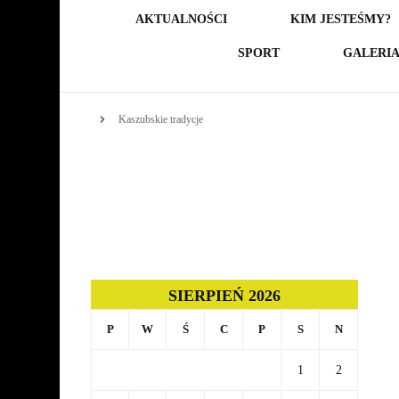
AKTUALNOŚCI
KIM JESTEŚMY?
SPORT
GALERI
Kaszubskie tradycje
SIERPIEŃ 2026
P
W
Ś
C
P
S
N
1
2