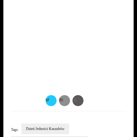
Dzień Jedności Kaszubów
Tags:
Dzień Jedności Kaszubów we Władysławowie
Gmina Władysławowo
Zrzeszenie-Kaszubsko-Pomorskie