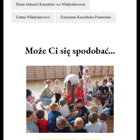
Post
Navigation
Może Ci się spodobać...
AKTUALNOŚCI
SPORT
Mały Sportowy Dzień Dziecka w Chłapowie