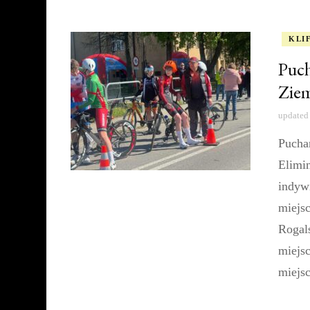
KLI
Puch
Ziem
updated
Pucha
Elimi
indyw
miejs
Rogal
miejs
miejs