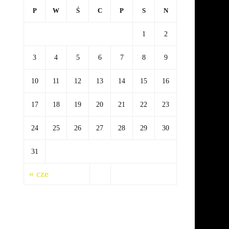
P
W
Ś
C
P
S
N
1
2
3
4
5
6
7
8
9
10
11
12
13
14
15
16
17
18
19
20
21
22
23
24
25
26
27
28
29
30
31
« cze