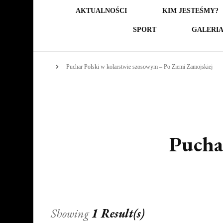
AKTUALNOŚCI
KIM JESTEŚMY?
SPORT
GALERI
Puchar Polski w kolarstwie szosowym – Po Ziemi Zamojskiej
Pucha
Showing
1 Result(s)