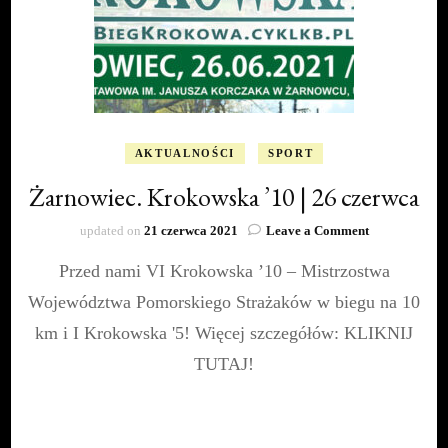
AKTUALNOŚCI
SPORT
Żarnowiec. Krokowska ’10 | 26 czerwca
on
updated on
21 czerwca 2021
Leave a Comment
Żarnowiec.
Przed nami VI Krokowska ’10 – Mistrzostwa
Krokowska
’10
Województwa Pomorskiego Strażaków w biegu na 10
|
26
km i I Krokowska '5! Więcej szczegółów: KLIKNIJ
czerwca
TUTAJ!