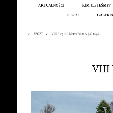
AKTUALNOŚCI
KIM JESTEŚMY?
SPORT
GALERI
SPORT
VIII Bieg i III Marsz Północy | 30 maja
VIII 