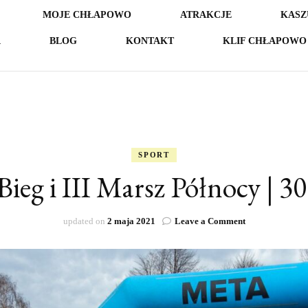
MOJE CHŁAPOWO
ATRAKCJE
KASZ
A
BLOG
KONTAKT
KLIF CHŁAPOWO 
SPORT
Bieg i III Marsz Północy | 3
on
updated on
2 maja 2021
Leave a Comment
VIII
Bieg
i
III
Marsz
Północy