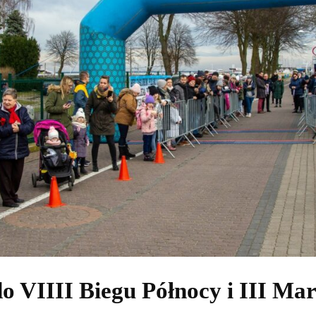
|
30
maja
do VIIII Biegu Północy i III Ma