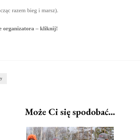
icząc razem bieg i marsz).
 organizatora – kliknij!
cy
Może Ci się spodobać...