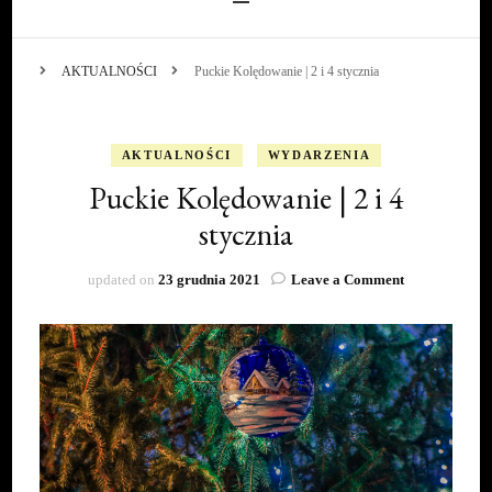
AKTUALNOŚCI
Puckie Kolędowanie | 2 i 4 stycznia
AKTUALNOŚCI
WYDARZENIA
Puckie Kolędowanie | 2 i 4
stycznia
on
updated on
23 grudnia 2021
Leave a Comment
Puckie
Kolędowanie
|
2
i
4
stycznia