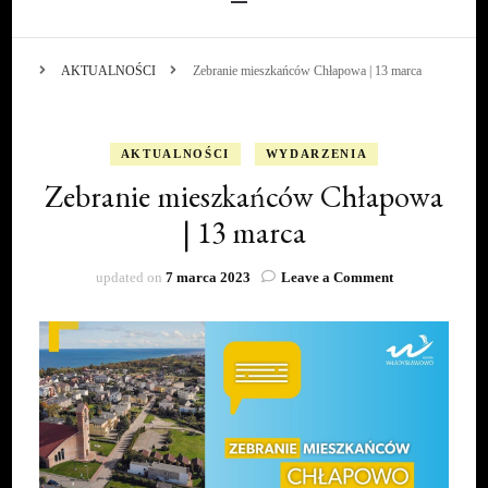
AKTUALNOŚCI
Zebranie mieszkańców Chłapowa | 13 marca
AKTUALNOŚCI
WYDARZENIA
Zebranie mieszkańców Chłapowa
| 13 marca
on
updated on
7 marca 2023
Leave a Comment
Zebranie
mieszkańców
Chłapowa
|
13
marca