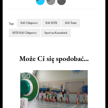
Klif Chłapowo
Klif MTB
Klif Team
Tags:
MTB Klif Chłapowo
Sport na Kaszubach
Post
Navigation
Może Ci się spodobać...