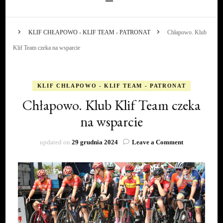
KLIF CHŁAPOWO - KLIF TEAM - PATRONAT
Chłapowo. Klub
Klif Team czeka na wsparcie
KLIF CHŁAPOWO - KLIF TEAM - PATRONAT
Chłapowo. Klub Klif Team czeka
na wsparcie
on
updated on
29 grudnia 2024
Leave a Comment
Chłapowo.
Klub
Klif
Team
czeka
na
wsparcie