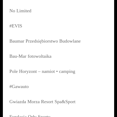
No Limited
#EVIS
Baumar Przedsiębiorstwo Budowlane
Bau-Mar fotowoltaika
Pole Horyzont – namiot • camping
#Gawauto
Gwiazda Morza Resort Spa&Sport
Fundacja Orły Sportu