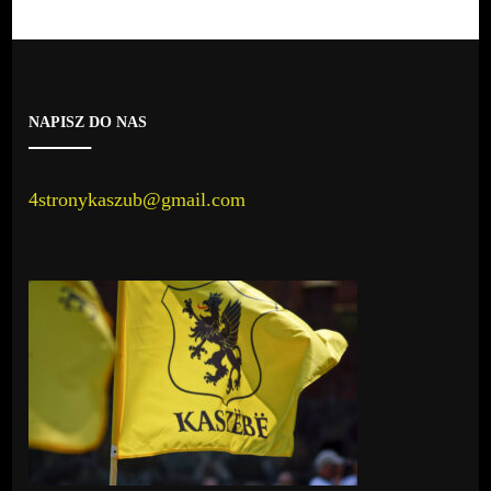
NAPISZ DO NAS
4stronykaszub@gmail.com