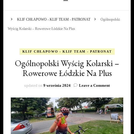
KLIF CHŁAPOWO - KLIF TEAM - PATRONAT
Ogólnopolski
Wyścig Kolarski – Rowerowe Łódzkie Na Plus
KLIF CHŁAPOWO - KLIF TEAM - PATRONAT
Ogólnopolski Wyścig Kolarski –
Rowerowe Łódzkie Na Plus
on
updated on
9 września 2024
Leave a Comment
Ogólnopolski
Wyścig
Kolarski
–
Rowerowe
Łódzkie
Na
Plus