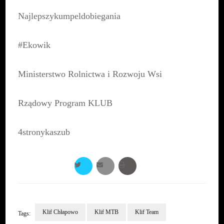
Najlepszykumpeldobiegania
#Ekowik
Ministerstwo Rolnictwa i Rozwoju Wsi
Rządowy Program KLUB
4stronykaszub
Klif Chłapowo
Klif MTB
Klif Team
Tags: