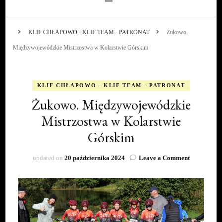
KLIF CHŁAPOWO - KLIF TEAM - PATRONAT
Żukowo.
Międzywojewódzkie Mistrzostwa w Kolarstwie Górskim
KLIF CHŁAPOWO - KLIF TEAM - PATRONAT
Żukowo. Międzywojewódzkie
Mistrzostwa w Kolarstwie
Górskim
on
updated on
20 października 2024
Leave a Comment
Żukowo.
Międzywoj
Mistrzostw
w
Kolarstwie
Górskim