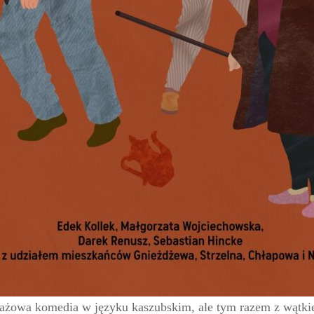
trażowa komedia w języku kaszubskim, ale tym razem z wątk