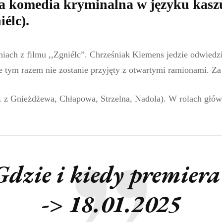
a komedia kryminalna w języku kaszu
iélc).
iach z filmu ,,Zgniélc”. Chrześniak Klemens jedzie odwiedzić
e tym razem nie zostanie przyjęty z otwartymi ramionami. Z
z Gnieżdżewa, Chłapowa, Strzelna, Nadola). W rolach główn
Gdzie i kiedy premiera
-> 18.01.2025