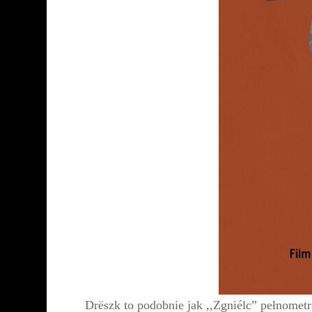
Drëszk to podobnie jak ,,Zgniélc” pełnome