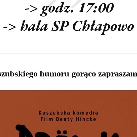
-> godz. 17:00
-> hala SP Chłapowo
szubskiego humoru gorąco zapraszamy