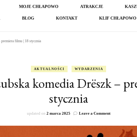
MOJE CHŁAPOWO
ATRAKCJE
KASZ
A
BLOG
KONTAKT
KLIF CHŁAPOWO 
remiera filmu | 18 stycznia
AKTUALNOŚCI
WYDARZENIA
bska komedia Drëszk – pre
stycznia
on
updated on
2 marca 2025
Leave a Comment
Chłapowo.
Kaszubska
komedia