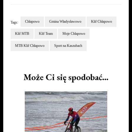
Chłapowo
Gmina Władysławowo
Klif Chłapowo
Tags:
Klif MTB
Klif Team
Moje Chłapowo
MTB Klif Chłapowo
Sport na Kaszubach
Post
Navigation
Może Ci się spodobać...