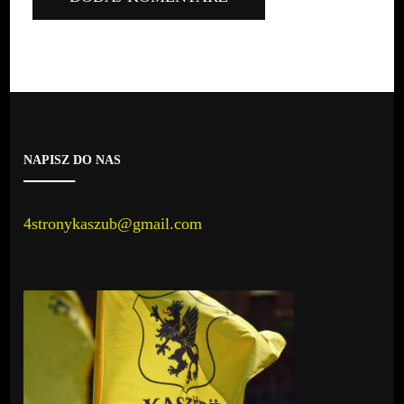
NAPISZ DO NAS
4stronykaszub@gmail.com