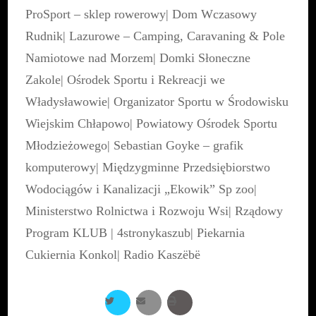
ProSport – sklep rowerowy
|
Dom Wczasowy
Rudnik
|
Lazurowe – Camping, Caravaning & Pole
Namiotowe nad Morzem
|
Domki Słoneczne
Zakole
|
Ośrodek Sportu i Rekreacji we
Władysławowie
|
Organizator Sportu w Środowisku
Wiejskim Chłapowo
|
Powiatowy Ośrodek Sportu
Młodzieżowego
|
Sebastian Goyke – grafik
komputerowy
|
Międzygminne Przedsiębiorstwo
Wodociągów i Kanalizacji „Ekowik” Sp zoo
|
Ministerstwo Rolnictwa i Rozwoju Wsi
|
Rządowy
Program KLUB
|
4stronykaszub
|
Piekarnia
Cukiernia Konkol
|
Radio Kaszëbë