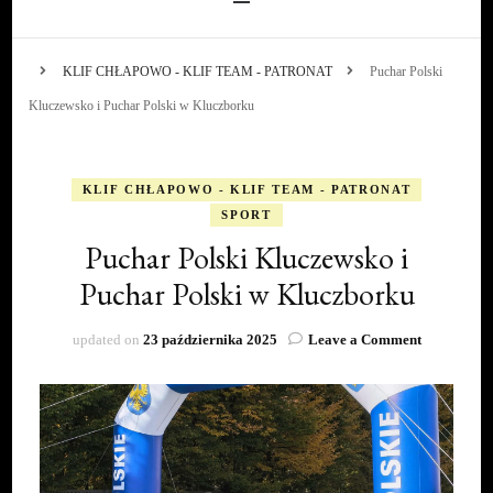
KLIF CHŁAPOWO - KLIF TEAM - PATRONAT
Puchar Polski
Kluczewsko i Puchar Polski w Kluczborku
KLIF CHŁAPOWO - KLIF TEAM - PATRONAT
SPORT
Puchar Polski Kluczewsko i
Puchar Polski w Kluczborku
on
updated on
23 października 2025
Leave a Comment
Puchar
Polski
Kluczewsk
i
Puchar
Polski
w