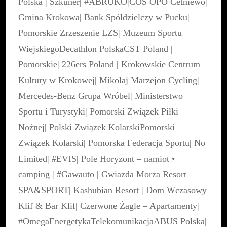
Polska
|
Szkuner
|
#ABRUKO
|
COS OPO Cetniewo
|
Gmina Krokowa
|
Bank Spółdzielczy w Pucku
|
Pomorskie Zrzeszenie LZS
|
Muzeum Sportu
Wiejskiego
Decathlon Polska
CST Poland
|
Pomorskie
|
226ers Poland
|
Krokowskie Centrum
Kultury w Krokowej
|
Mikołaj Marzejon Cycling
|
Mercedes-Benz Grupa Wróbel
|
Ministerstwo
Sportu i Turystyki
|
Pomorski Związek Piłki
Nożnej
|
Polski Związek Kolarski
Pomorski
Związek Kolarski
|
Pomorska Federacja Sportu
|
No
Limited
|
#EVIS
|
Pole Horyzont – namiot •
camping
|
#Gawauto
|
Gwiazda Morza Resort
SPA&SPORT
|
Kashubian Resort
|
Dom Wczasowy
Klif & Bar Klif
|
Czerwone Żagle – Apartamenty
|
#OmegaEnergetykaTelekomunikacja
ABUS Polska
|