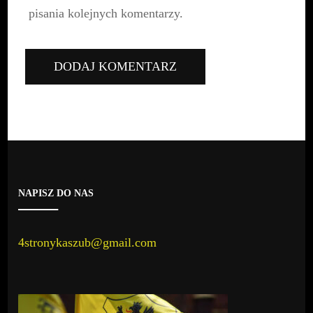
pisania kolejnych komentarzy.
NAPISZ DO NAS
4stronykaszub@gmail.com