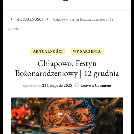
AKTUALNOŚCI
Chłapowo. Festyn Bożonarodzeniowy | 12
grudnia
AKTUALNOŚCI
WYDARZENIA
Chłapowo. Festyn
Bożonarodzeniowy | 12 grudnia
on
updated on
21 listopada 2025
Leave a Comment
Chłapowo.
Festyn
Bożonarodze
|
12
grudnia