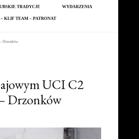
UBSKIE TRADYCJE
WYDARZENIA
– KLIF TEAM – PATRONAT
 – Drzonków
ełajowym UCI C2
 – Drzonków
owe