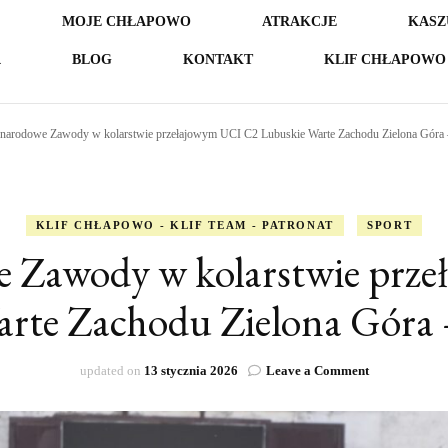
MOJE CHŁAPOWO
ATRAKCJE
KASZ
A
BLOG
KONTAKT
KLIF CHŁAPOWO 
narodowe Zawody w kolarstwie przełajowym UCI C2 Lubuskie Warte Zachodu Zielona Góra
KLIF CHŁAPOWO - KLIF TEAM - PATRONAT
SPORT
 Zawody w kolarstwie prz
arte Zachodu Zielona Góra
on
updated on
13 stycznia 2026
Leave a Comment
Międzynarod
Zawody
w