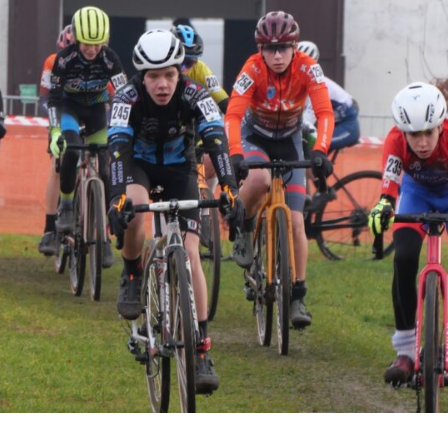
kolarstwie
przełajowym
UCI
C2
Lubuskie
Warte
Zachodu
Zielona
Góra
–
Drzonków