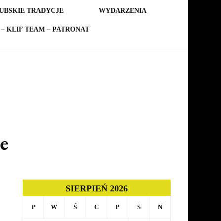
UBSKIE TRADYCJE
WYDARZENIA
– KLIF TEAM – PATRONAT
e
SIERPIEŃ 2026
P
W
Ś
C
P
S
N