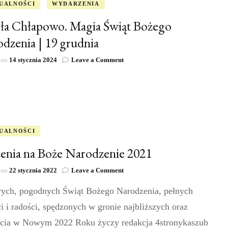
UALNOŚCI
WYDARZENIA
ła Chłapowo. Magia Świąt Bożego
dzenia | 19 grudnia
on
 on
14 stycznia 2024
Leave a Comment
Szkoła
Chłapowo.
Magia
Świąt
Bożego
Narodzenia
|
UALNOŚCI
19
enia na Boże Narodzenie 2021
grudnia
on
 on
22 stycznia 2022
Leave a Comment
Życzenia
ych, pogodnych Świąt Bożego Narodzenia, pełnych
na
Boże
i i radości, spędzonych w gronie najbliższych oraz
Narodzenie
2021
ścia w Nowym 2022 Roku życzy redakcja 4stronykaszub