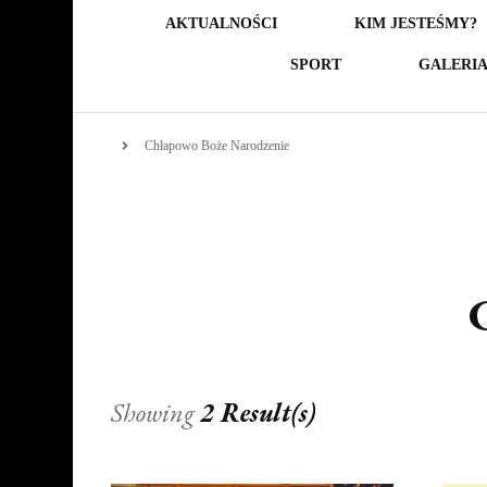
AKTUALNOŚCI
KIM JESTEŚMY?
SPORT
GALERI
Chłapowo Boże Narodzenie
Showing
2 Result(s)