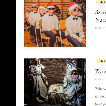
AKT
Szko
Naro
updated
AKT
Życz
updated
Zdrow
miłośc
szczę