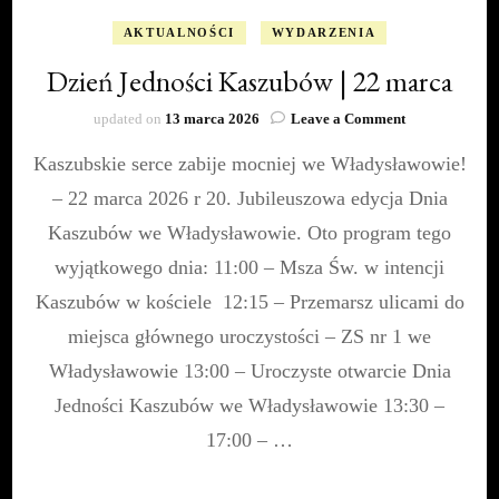
AKTUALNOŚCI
WYDARZENIA
Dzień Jedności Kaszubów | 22 marca
on
updated on
13 marca 2026
Leave a Comment
Dzień
Kaszubskie serce zabije mocniej we Władysławowie!
Jedności
Kaszubów
– 22 marca 2026 r 20. Jubileuszowa edycja Dnia
|
22
Kaszubów we Władysławowie. Oto program tego
marca
wyjątkowego dnia: 11:00 – Msza Św. w intencji
Kaszubów w kościele 12:15 – Przemarsz ulicami do
miejsca głównego uroczystości – ZS nr 1 we
Władysławowie 13:00 – Uroczyste otwarcie Dnia
Jedności Kaszubów we Władysławowie 13:30 –
17:00 – …