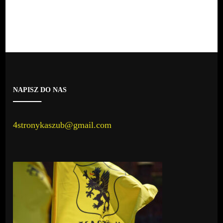
NAPISZ DO NAS
4stronykaszub@gmail.com