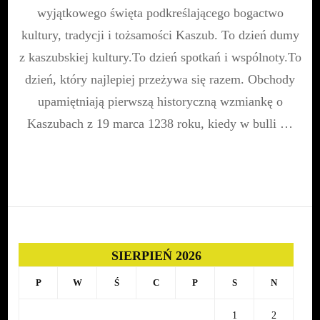
Kaszubów
wyjątkowego święta podkreślającego bogactwo
2026
kultury, tradycji i tożsamości Kaszub. To dzień dumy
z kaszubskiej kultury.To dzień spotkań i wspólnoty.To
dzień, który najlepiej przeżywa się razem. Obchody
upamiętniają pierwszą historyczną wzmiankę o
Kaszubach z 19 marca 1238 roku, kiedy w bulli …
SIERPIEŃ 2026
P
W
Ś
C
P
S
N
1
2