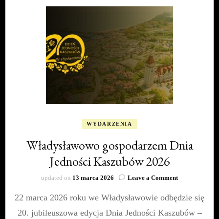
WYDARZENIA
Władysławowo gospodarzem Dnia
Jedności Kaszubów 2026
on
updated on
13 marca 2026
Leave a Comment
Władysławow
22 marca 2026 roku we Władysławowie odbędzie się
gospodarzem
Dnia
20. jubileuszowa edycja Dnia Jedności Kaszubów –
Jedności