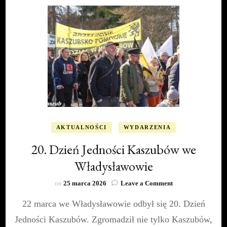
AKTUALNOŚCI
WYDARZENIA
20. Dzień Jedności Kaszubów we
Władysławowie
on
on
25 marca 2026
Leave a Comment
20.
22 marca we Władysławowie odbył się 20. Dzień
Dzień
Jedności
Jedności Kaszubów. Zgromadził nie tylko Kaszubów,
Kaszubów