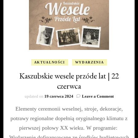
AKTUALNOŚCI
WYDARZENIA
Kaszubskie wesele przóde lat | 22
czerwca
on
updated on
19 czerwca 2024
Leave a Comment
Kaszubskie
Elementy ceremonii weselnej, stroje, dekoracje,
wesele
przóde
potrawy regionalne dopełnią oryginalnego klimatu z
lat
|
pierwszej połowy XX wieku. W programie:
22
Wydarzenie dofinansowane ze środków budżetowych