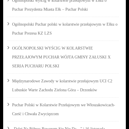
Ogólnopolski wyścig w kolarstwie przełajowym w Ełku o
Puchar Prezydenta Miasta Ełk – Puchar Polski
Ogólnopolski Puchar polski w kolarstwie przełajowym w Ełku o
Puchar Prezesa KZ LZS
OGÓLNOPOLSKI WYŚCIG W KOLARSTWIE
PRZEŁAJOWYM PUCHAR WÓJTA GMINY ZAŁUSKI X
SERIA PUCHARU POLSKI
Międzynarodowe Zawody w kolarstwie przełajowym UCI C2
Lubuskie Warte Zachodu Zielona Góra – Drzonków
Puchar Polski w Kolarstwie Przełajowym we Włoszakowicach-
Cześć i Chwała Zwycięzcom
„Dalej Na Północ Rowerem Się Nie Da…” | 16 listopada –