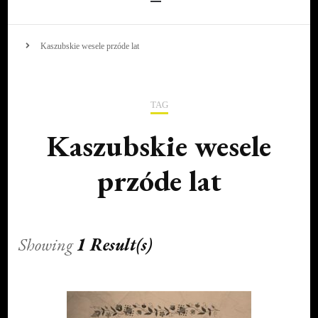
Kaszubskie wesele przóde lat
TAG
Kaszubskie wesele
przóde lat
Showing
1 Result(s)