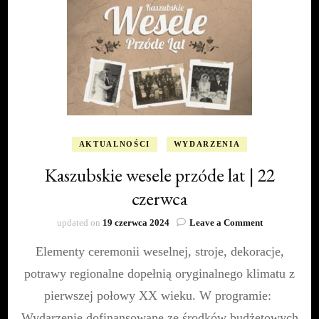
AKTUALNOŚCI
WYDARZENIA
Kaszubskie wesele przóde lat | 22
czerwca
on
updated on
19 czerwca 2024
Leave a Comment
Kaszubskie
Elementy ceremonii weselnej, stroje, dekoracje,
wesele
przóde
potrawy regionalne dopełnią oryginalnego klimatu z
lat
|
pierwszej połowy XX wieku. W programie:
22
Wydarzenie dofinansowane ze środków budżetowych