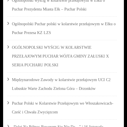
Ogólnopolski wyścig w kolarstwie przełajowym w Ełku o
Puchar Prezydenta Miasta Ełk – Puchar Polski
Ogólnopolski Puchar polski w kolarstwie przełajowym w Ełku o
Puchar Prezesa KZ LZS
OGÓLNOPOLSKI WYŚCIG W KOLARSTWIE
PRZEŁAJOWYM PUCHAR WÓJTA GMINY ZAŁUSKI X
SERIA PUCHARU POLSKI
Międzynarodowe Zawody w kolarstwie przełajowym UCI C2
Lubuskie Warte Zachodu Zielona Góra – Drzonków
Puchar Polski w Kolarstwie Przełajowym we Włoszakowicach-
Cześć i Chwała Zwycięzcom
„Dalej Na Północ Rowerem Się Nie Da…” | 16 listopada –