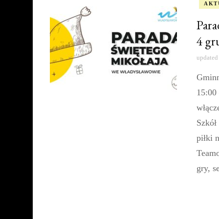
AKT
Para
4 gr
updated
Gminn
15:00
włącz
Szkół 
piłki 
Teamo
gry, s