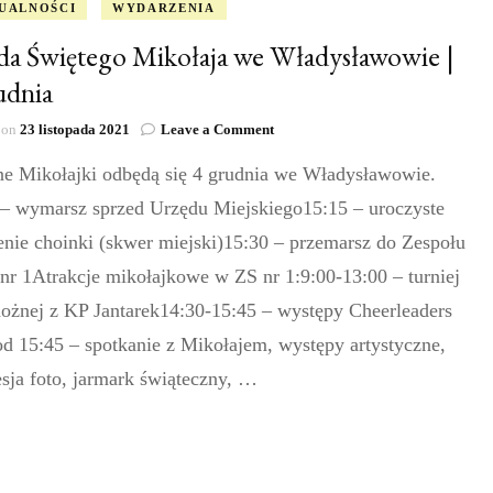
UALNOŚCI
WYDARZENIA
da Świętego Mikołaja we Władysławowie |
udnia
on
 on
23 listopada 2021
Leave a Comment
Parada
e Mikołajki odbędą się 4 grudnia we Władysławowie.
Świętego
Mikołaja
 – wymarsz sprzed Urzędu Miejskiego15:15 – uroczyste
we
Władysławowie
enie choinki (skwer miejski)15:30 – przemarsz do Zespołu
|
nr 1Atrakcje mikołajkowe w ZS nr 1:9:00-13:00 – turniej
4
grudnia
nożnej z KP Jantarek14:30-15:45 – występy Cheerleaders
d 15:45 – spotkanie z Mikołajem, występy artystyczne,
esja foto, jarmark świąteczny, …