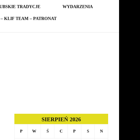
UBSKIE TRADYCJE
WYDARZENIA
– KLIF TEAM – PATRONAT
SIERPIEŃ 2026
P
W
Ś
C
P
S
N