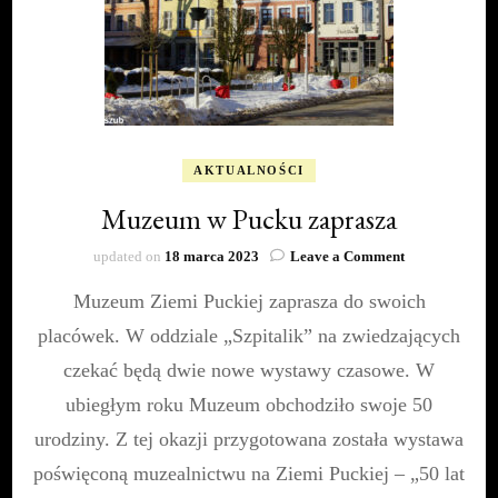
AKTUALNOŚCI
Muzeum w Pucku zaprasza
on
updated on
18 marca 2023
Leave a Comment
Muzeum
Muzeum Ziemi Puckiej zaprasza do swoich
w
Pucku
placówek. W oddziale „Szpitalik” na zwiedzających
zaprasza
czekać będą dwie nowe wystawy czasowe. W
ubiegłym roku Muzeum obchodziło swoje 50
urodziny. Z tej okazji przygotowana została wystawa
poświęconą muzealnictwu na Ziemi Puckiej – „50 lat