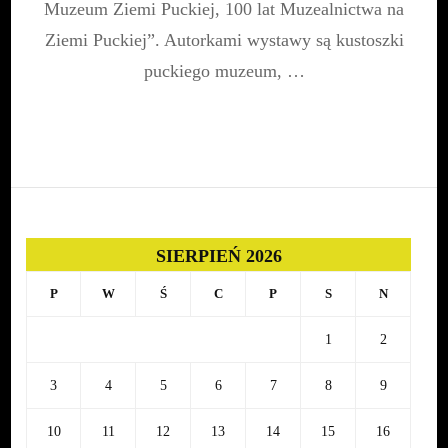
Muzeum Ziemi Puckiej, 100 lat Muzealnictwa na
Ziemi Puckiej”. Autorkami wystawy są kustoszki
puckiego muzeum, …
SIERPIEŃ 2026
P
W
Ś
C
P
S
N
1
2
3
4
5
6
7
8
9
10
11
12
13
14
15
16