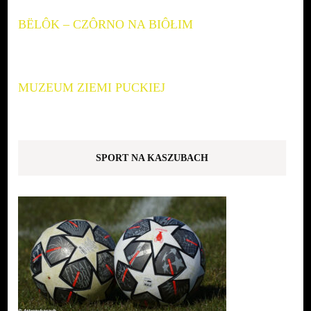
BËLÔK – CZÔRNO NA BIÔŁIM
MUZEUM ZIEMI PUCKIEJ
SPORT NA KASZUBACH