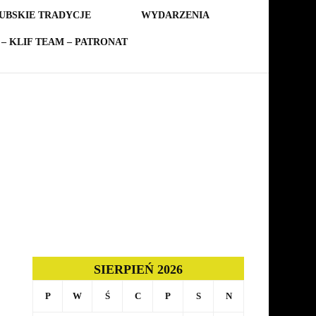
UBSKIE TRADYCJE
WYDARZENIA
– KLIF TEAM – PATRONAT
SIERPIEŃ 2026
P
W
Ś
C
P
S
N