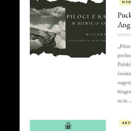
WYD
Puck
Angl
updated
„Piloc
pocho
Polski
świato
suges
biogr
m.in.
AKT