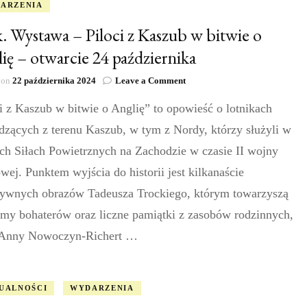
ARZENIA
. Wystawa – Piloci z Kaszub w bitwie o
ię – otwarcie 24 października
on
 on
22 października 2024
Leave a Comment
Puck.
i z Kaszub w bitwie o Anglię” to opowieść o lotnikach
Wystawa
–
dzących z terenu Kaszub, w tym z Nordy, którzy służyli w
Piloci
z
ch Siłach Powietrznych na Zachodzie w czasie II wojny
Kaszub
wej. Punktem wyjścia do historii jest kilkanaście
w
bitwie
tywnych obrazów Tadeusza Trockiego, którym towarzyszą
o
amy bohaterów oraz liczne pamiątki z zasobów rodzinnych,
Anglię
–
 Anny Nowoczyn-Richert …
otwarcie
24
października
UALNOŚCI
WYDARZENIA