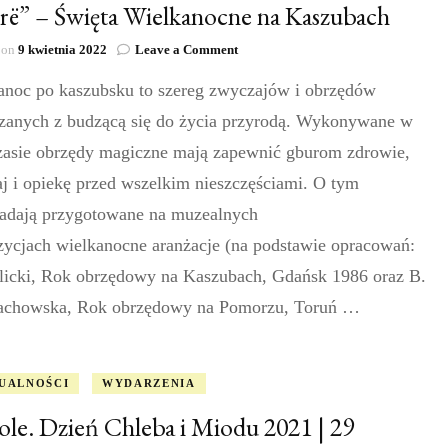
trë” – Święta Wielkanocne na Kaszubach
on
 on
9 kwietnia 2022
Leave a Comment
„Jastrë”
anoc po kaszubsku to szereg zwyczajów i obrzędów
–
Święta
zanych z budzącą się do życia przyrodą. Wykonywane w
Wielkanocne
na
zasie obrzędy magiczne mają zapewnić gburom zdrowie,
Kaszubach
j i opiekę przed wszelkim nieszczęściami. O tym
adają przygotowane na muzealnych
zycjach wielkanocne aranżacje (na podstawie opracowań:
licki, Rok obrzędowy na Kaszubach, Gdańsk 1986 oraz B.
achowska, Rok obrzędowy na Pomorzu, Toruń …
UALNOŚCI
WYDARZENIA
le. Dzień Chleba i Miodu 2021 | 29