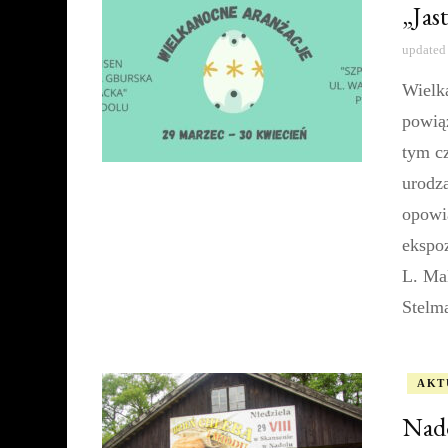
„Jas
updated
Wielk
powią
tym c
urodza
opowi
ekspo
L. Ma
Stelm
AKT
Nado