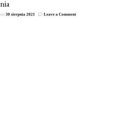
pnia
on
 on
30 sierpnia 2021
Leave a Comment
Nadole.
Dzień
Chleba
i
Miodu
2021
|
29
sierpnia