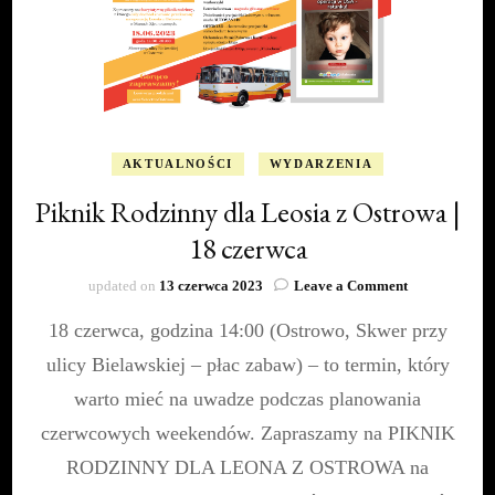
AKTUALNOŚCI
WYDARZENIA
Piknik Rodzinny dla Leosia z Ostrowa |
18 czerwca
on
updated on
13 czerwca 2023
Leave a Comment
Piknik
18 czerwca, godzina 14:00 (Ostrowo, Skwer przy
Rodzinny
dla
ulicy Bielawskiej – płac zabaw) – to termin, który
Leosia
z
warto mieć na uwadze podczas planowania
Ostrowa
czerwcowych weekendów. Zapraszamy na PIKNIK
|
18
RODZINNY DLA LEONA Z OSTROWA na
czerwca