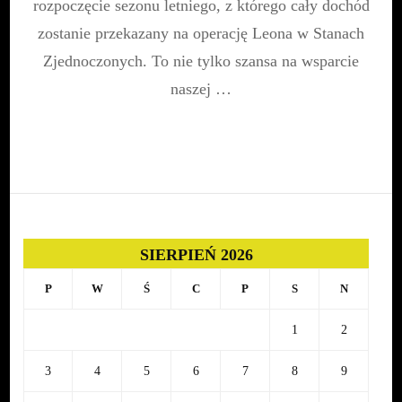
rozpoczęcie sezonu letniego, z którego cały dochód
zostanie przekazany na operację Leona w Stanach
Zjednoczonych. To nie tylko szansa na wsparcie
naszej …
SIERPIEŃ 2026
P
W
Ś
C
P
S
N
1
2
3
4
5
6
7
8
9