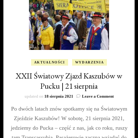
AKTUALNOŚCI
WYDARZENIA
XXII Światowy Zjazd Kaszubów w
Pucku | 21 sierpnia
on
updated on
18 sierpnia 2021
Leave a Comment
XXII
Po dwóch latach znów spotkamy się na Światowym
Światowy
Zjazd
Zjeździe Kaszubów! W sobotę, 21 sierpnia 2021,
Kaszubów
w
jedziemy do Pucka – część z nas, jak co roku, ruszy
Pucku
tam Transcassubią. Pasażerowie zaczną wsiadać do