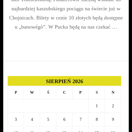
|
21
najbardziej kaszubskiego pociągu na świecie już w
sierpnia
Chojnicach. Bilety w cenie 10 złotych będą dostępne
u „banowégò”. W Pucku będą na nas czekać …
SIERPIEŃ 2026
P
W
Ś
C
P
S
N
1
2
3
4
5
6
7
8
9