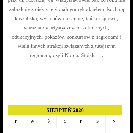
Miejskim
zabraknie stoisk z regionalnym rękodziełem, kuchnią
przy
ul.
kaszubską, występów na scenie, tańca i śpiewu,
Morskiej
warsztatów artystycznych, kulinarnych,
we
Władysławow
edukacyjnych, pokazów, konkursów z nagrodami i
wielu innych atrakcji związanych z tutejszym
regionem, czyli Nordą. Stoiska …
SIERPIEŃ 2026
P
W
Ś
C
P
S
N