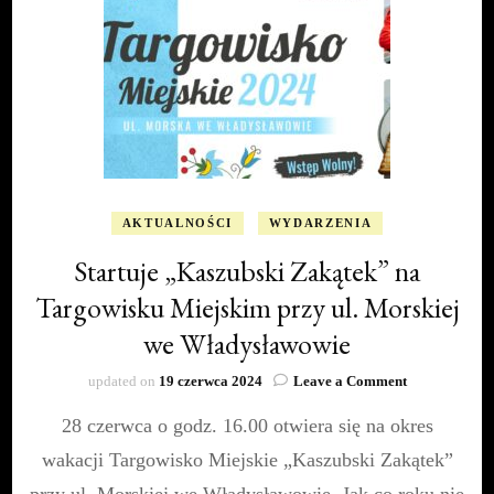
AKTUALNOŚCI
WYDARZENIA
Startuje „Kaszubski Zakątek” na
Targowisku Miejskim przy ul. Morskiej
we Władysławowie
on
updated on
19 czerwca 2024
Leave a Comment
Startuje
28 czerwca o godz. 16.00 otwiera się na okres
„Kaszubski
Zakątek”
wakacji Targowisko Miejskie „Kaszubski Zakątek”
na
Targowisku
przy ul. Morskiej we Władysławowie. Jak co roku nie