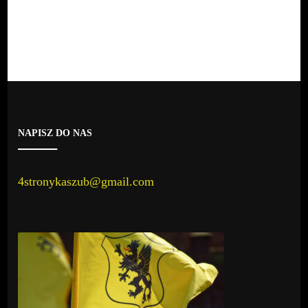
NAPISZ DO NAS
4stronykaszub@gmail.com