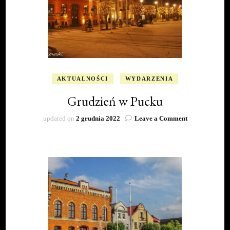
AKTUALNOŚCI
WYDARZENIA
Grudzień w Pucku
on
updated on
2 grudnia 2022
Leave a Comment
Grudzień
w
Pucku