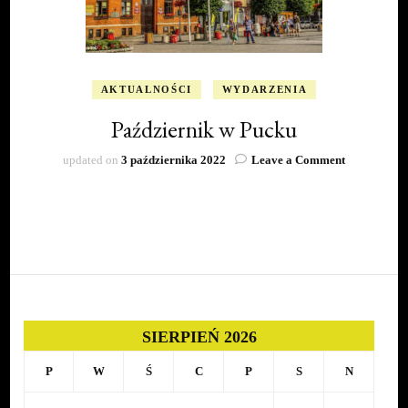
AKTUALNOŚCI
WYDARZENIA
Październik w Pucku
on
updated on
3 października 2022
Leave a Comment
Październik
w
Pucku
SIERPIEŃ 2026
P
W
Ś
C
P
S
N