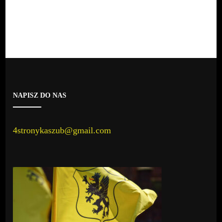
NAPISZ DO NAS
4stronykaszub@gmail.com