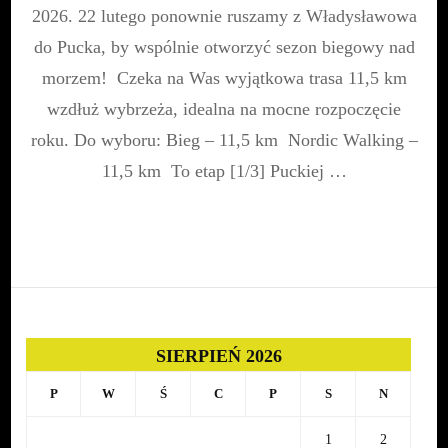
DO
2026. 22 lutego ponownie ruszamy z Władysławowa
HALLERA
do Pucka, by wspólnie otworzyć sezon biegowy nad
2026
morzem! Czeka na Was wyjątkowa trasa 11,5 km
wzdłuż wybrzeża, idealna na mocne rozpoczęcie
roku. Do wyboru: Bieg – 11,5 km Nordic Walking –
11,5 km To etap [1/3] Puckiej …
SIERPIEŃ 2026
P
W
Ś
C
P
S
N
1
2