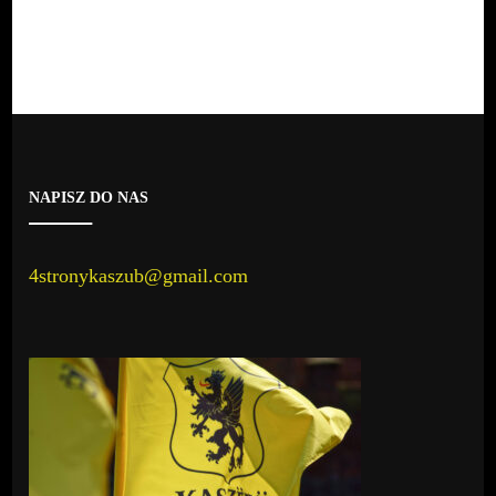
NAPISZ DO NAS
4stronykaszub@gmail.com