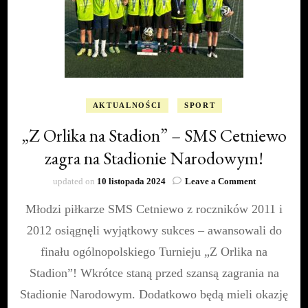
AKTUALNOŚCI
SPORT
„Z Orlika na Stadion” – SMS Cetniewo
zagra na Stadionie Narodowym!
on
updated on
10 listopada 2024
Leave a Comment
„Z
Młodzi piłkarze SMS Cetniewo z roczników 2011 i
Orlika
na
2012 osiągnęli wyjątkowy sukces – awansowali do
Stadion”
–
finału ogólnopolskiego Turnieju „Z Orlika na
SMS
Stadion”! Wkrótce staną przed szansą zagrania na
Cetniewo
zagra
Stadionie Narodowym. Dodatkowo będą mieli okazję
na