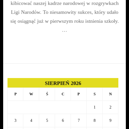
kibicować naszej kadrze narodowej w rozgrywkach
Stadionie
Narodowym!
Ligi Narodów. To niesamowity sukces, który udało
się osiągnąć już w pierwszym roku istnienia szkoły.
…
SIERPIEŃ 2026
P
W
Ś
C
P
S
N
1
2
3
4
5
6
7
8
9