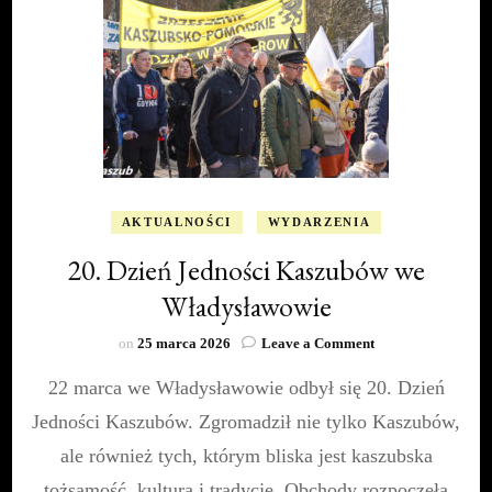
AKTUALNOŚCI
WYDARZENIA
20. Dzień Jedności Kaszubów we
Władysławowie
on
on
25 marca 2026
Leave a Comment
20.
22 marca we Władysławowie odbył się 20. Dzień
Dzień
Jedności
Jedności Kaszubów. Zgromadził nie tylko Kaszubów,
Kaszubów
we
ale również tych, którym bliska jest kaszubska
Władysławowie
tożsamość, kultura i tradycje. Obchody rozpoczęła