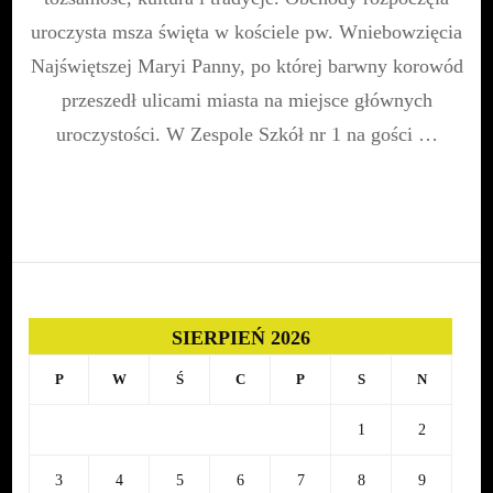
uroczysta msza święta w kościele pw. Wniebowzięcia
Najświętszej Maryi Panny, po której barwny korowód
przeszedł ulicami miasta na miejsce głównych
uroczystości. W Zespole Szkół nr 1 na gości …
SIERPIEŃ 2026
P
W
Ś
C
P
S
N
1
2
3
4
5
6
7
8
9