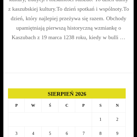
z kaszubskiej kultury.To dzień spotkań i wspólnoty.To
dzień, który najlepiej przeżywa się razem. Obchody
upamiętniają pierwszą historyczną wzmiankę o
Kaszubach z 19 marca 1238 roku, kiedy w bulli …
SIERPIEŃ 2026
P
W
Ś
C
P
S
N
1
2
3
4
5
6
7
8
9