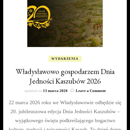
WYDARZENIA
Władysławowo gospodarzem Dnia
Jedności Kaszubów 2026
on
updated on
13 marca 2026
Leave a Comment
Władysławow
22 marca 2026 roku we Władysławowie odbędzie się
gospodarzem
Dnia
20. jubileuszowa edycja Dnia Jedności Kaszubów –
Jedności
Kaszubów
wyjątkowego święta podkreślającego bogactwo
2026
kultury, tradycji i tożsamości Kaszub. To dzień dumy