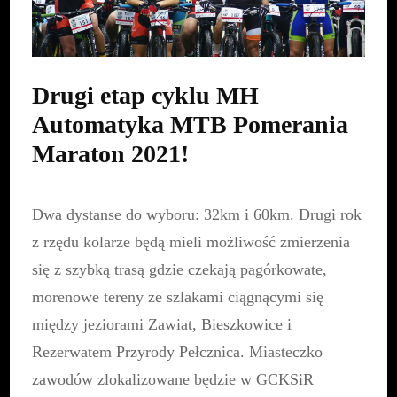
Szemud
|
15
V
2021
Drugi etap cyklu MH
r.
Automatyka MTB Pomerania
Maraton 2021!
Dwa dystanse do wyboru: 32km i 60km. Drugi rok
z rzędu kolarze będą mieli możliwość zmierzenia
się z szybką trasą gdzie czekają pagórkowate,
morenowe tereny ze szlakami ciągnącymi się
między jeziorami Zawiat, Bieszkowice i
Rezerwatem Przyrody Pełcznica. Miasteczko
zawodów zlokalizowane będzie w GCKSiR