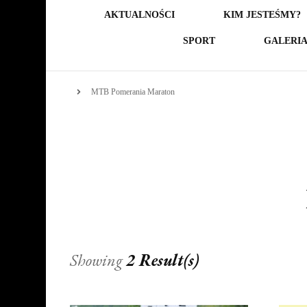
AKTUALNOŚCI
KIM JESTEŚMY?
SPORT
GALERI
MTB Pomerania Maraton
Showing
2 Result(s)