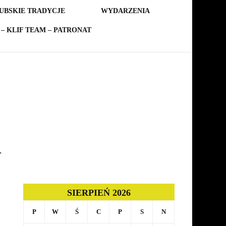
UBSKIE TRADYCJE
WYDARZENIA
– KLIF TEAM – PATRONAT
n
SIERPIEŃ 2026
P
W
Ś
C
P
S
N