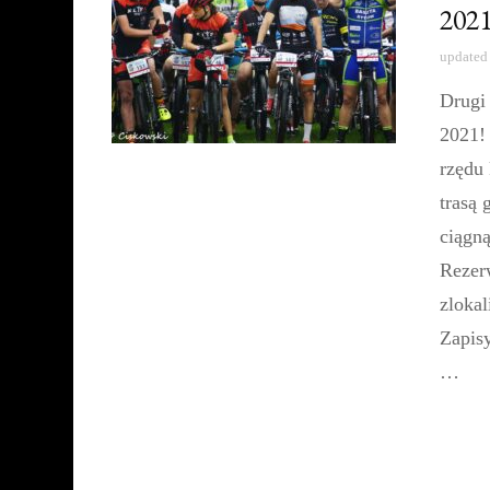
2021
updated
Drugi
2021!
rzędu 
trasą
ciągną
Rezer
zloka
Zapisy
…