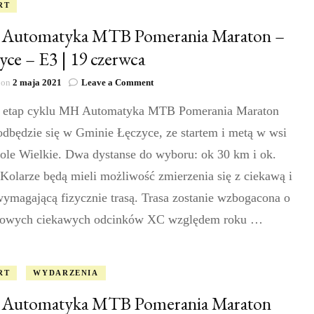
RT
Automatyka MTB Pomerania Maraton –
yce – E3 | 19 czerwca
on
 on
2 maja 2021
Leave a Comment
MH
i etap cyklu MH Automatyka MTB Pomerania Maraton
Automatyka
MTB
odbędzie się w Gminie Łęczyce, ze startem i metą w wsi
Pomerania
Maraton
ole Wielkie. Dwa dystanse do wyboru: ok 30 km i ok.
–
Kolarze będą mieli możliwość zmierzenia się z ciekawą i
Łęczyce
–
ymagającą fizycznie trasą. Trasa zostanie wzbogacona o
E3
nowych ciekawych odcinków XC względem roku …
|
19
czerwca
RT
WYDARZENIA
Automatyka MTB Pomerania Maraton