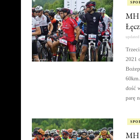
SPO
MH 
Łęcz
updated
Trzec
2021 
Bożep
60km.
dość w
parę 
SPO
MH 