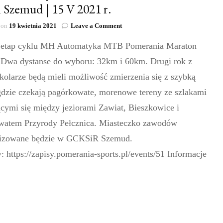
 Szemud | 15 V 2021 r.
on
 on
19 kwietnia 2021
Leave a Comment
MH
 etap cyklu MH Automatyka MTB Pomerania Maraton
Automatyka
MTB
 Dwa dystanse do wyboru: 32km i 60km. Drugi rok z
Pomerania
Maraton
kolarze będą mieli możliwość zmierzenia się z szybką
2021
 gdzie czekają pagórkowate, morenowe tereny ze szlakami
Szemud
|
cymi się między jeziorami Zawiat, Bieszkowice i
15
watem Przyrody Pełcznica. Miasteczko zawodów
V
2021
lizowane będzie w GCKSiR Szemud.
r.
: https://zapisy.pomerania-sports.pl/events/51 Informacje