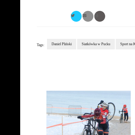
Daniel Pliński
Siatkówka w Pucku
Sport na 
Tags:
Post
Navigation