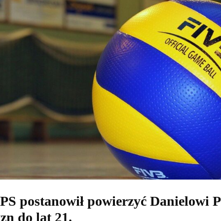
mężczyzn
U21
ZPS postanowił powierzyć Danielowi P
zn do lat 21.