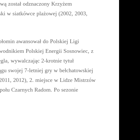
dową został odznaczony Krzyżem
ki w siatkówce plażowej (2002, 2003,
ołomin awansował do Polskiej Ligi
awodnikiem Polskiej Energii Sosnowiec, z
gla, wywalczając 2-krotnie tytuł
u swojej 7-letniej gry w bełchatowskiej
 2011, 2012), 2. miejsce w Lidze Mistrzów
społu Czarnych Radom. Po sezonie