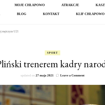
MOJE CHŁAPOWO
ATRAKCJE
KASZ
A
BLOG
KONTAKT
KLIF CHŁAPOWO 
wej mężczyzn U21
SPORT
Pliński trenerem kadry nar
on
updated on
27 maja 2021
Leave a Comment
Siatkówka.
Daniel
Pliński
trenerem
kadry
narodowej