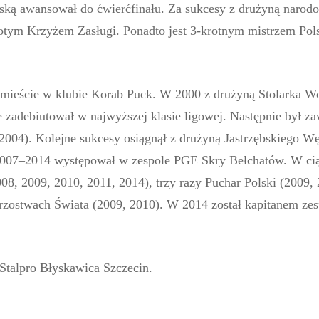
olską awansował do ćwierćfinału. Za sukcesy z drużyną naro
otym Krzyżem Zasługi. Ponadto jest 3-krotnym mistrzem Pols
 mieście w klubie Korab Puck. W 2000 z drużyną Stolarka W
 zadebiutował w najwyższej klasie ligowej. Następnie był z
 2004). Kolejne sukcesy osiągnął z drużyną Jastrzębskiego Wę
 2007–2014 występował w zespole PGE Skry Bełchatów. W ciąg
008, 2009, 2010, 2011, 2014), trzy razy Puchar Polski (2009,
rzostwach Świata (2009, 2010). W 2014 został kapitanem ze
Stalpro Błyskawica Szczecin.