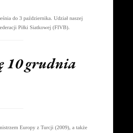
eśnia do 3 października. Udział naszej
deracji Piłki Siatkowej (FIVB).
ę 10 grudnia
istrzem Europy z Turcji (2009), a także