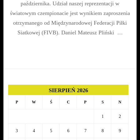
października. Udział naszej reprezentacji w
światowym czempionacie jest wynikiem zaproszenia
otrzymanego od Międzynarodowej Federacji Piłki
Siatkowej (FIVB). Daniel Mateusz Pliński …
SIERPIEŃ 2026
P
W
Ś
C
P
S
N
1
2
3
4
5
6
7
8
9