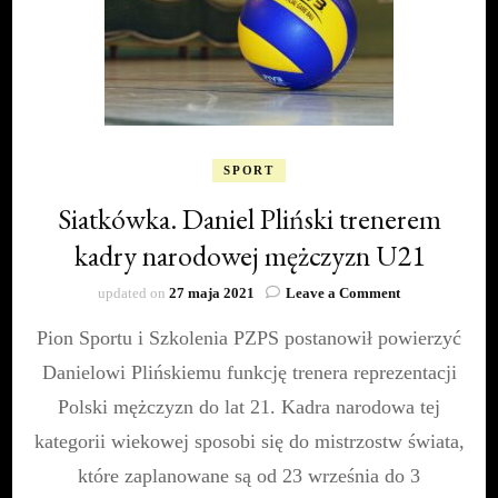
SPORT
Siatkówka. Daniel Pliński trenerem
kadry narodowej mężczyzn U21
on
updated on
27 maja 2021
Leave a Comment
Siatkówka.
Pion Sportu i Szkolenia PZPS postanowił powierzyć
Daniel
Pliński
Danielowi Plińskiemu funkcję trenera reprezentacji
trenerem
kadry
Polski mężczyzn do lat 21. Kadra narodowa tej
narodowej
kategorii wiekowej sposobi się do mistrzostw świata,
mężczyzn
U21
które zaplanowane są od 23 września do 3