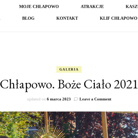
MOJE CHŁAPOWO
ATRAKCJE
KASZ
A
BLOG
KONTAKT
KLIF CHŁAPOWO 
GALERIA
Chłapowo. Boże Ciało 202
on
updated on
6 marca 2023
Leave a Comment
Chłapowo.
Boże
Ciało
2021