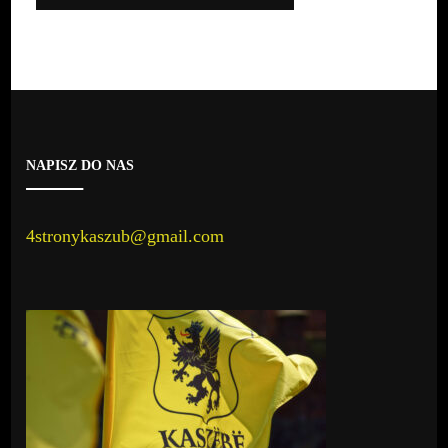
NAPISZ DO NAS
4stronykaszub@gmail.com