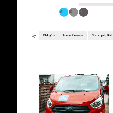
Białogóra
Gmina Krokowa
Noc Kupały Bial
Tags:
Post
Navigation