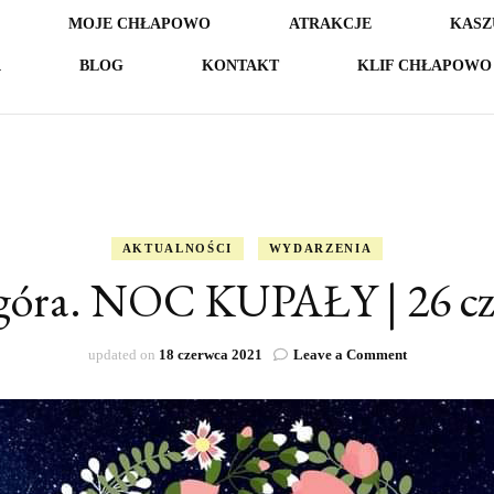
MOJE CHŁAPOWO
ATRAKCJE
KASZ
A
BLOG
KONTAKT
KLIF CHŁAPOWO 
AKTUALNOŚCI
WYDARZENIA
góra. NOC KUPAŁY | 26 c
on
updated on
18 czerwca 2021
Leave a Comment
Białogóra.
NOC
KUPAŁY
|
26
czerwca