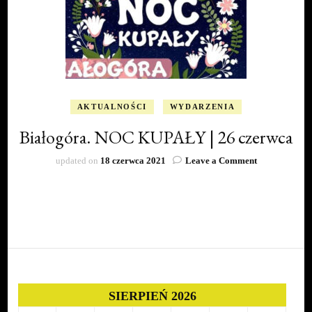
AKTUALNOŚCI
WYDARZENIA
Białogóra. NOC KUPAŁY | 26 czerwca
on
updated on
18 czerwca 2021
Leave a Comment
Białogóra.
NOC
KUPAŁY
|
26
czerwca
SIERPIEŃ 2026