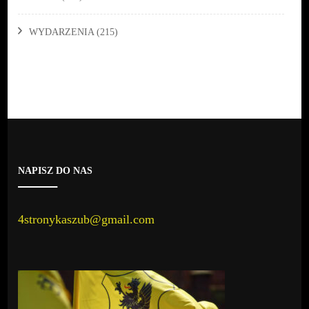
WYDARZENIA
(215)
NAPISZ DO NAS
4stronykaszub@gmail.com