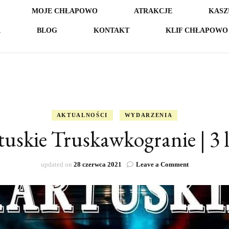
MOJE CHŁAPOWO
ATRAKCJE
KASZ
A
BLOG
KONTAKT
KLIF CHŁAPOWO 
AKTUALNOŚCI
WYDARZENIA
tuskie Truskawkogranie | 3 l
on
updated on
28 czerwca 2021
Leave a Comment
Kartuskie
Truskawkogra
|
3
lipca