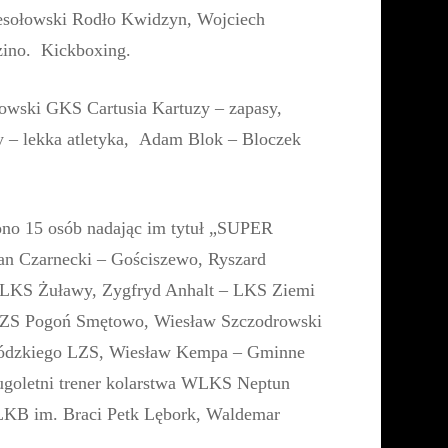
esołowski Rodło Kwidzyn, Wojciech
zino. Kickboxing.
wski GKS Cartusia Kartuzy – zapasy,
 – lekka atletyka, Adam Blok – Bloczek
ono 15 osób nadając im tytuł „SUPER
n Czarnecki – Gościszewo, Ryszard
 LKS Żuławy, Zygfryd Anhalt – LKS Ziemi
 LZS Pogoń Smętowo, Wiesław Szczodrowski
ewódzkiego LZS, Wiesław Kempa – Gminne
ugoletni trener kolarstwa WLKS Neptun
LKB im. Braci Petk Lębork, Waldemar