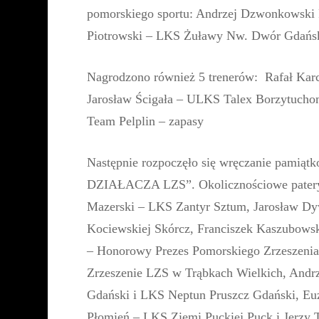
pomorskiego sportu: Andrzej Dzwonkowski
Piotrowski – LKS Żuławy Nw. Dwór Gdańsk
Nagrodzono również 5 trenerów: Rafał Kar
Jarosław Ścigała – ULKS Talex Borzytucho
Team Pelplin – zapasy
Następnie rozpoczęło się wręczanie pamiąt
DZIAŁACZA LZS”. Okolicznościowe patery 
Mazerski – LKS Zantyr Sztum, Jarosław D
Kociewskiej Skórcz, Franciszek Kaszubows
– Honorowy Prezes Pomorskiego Zrzeszeni
Zrzeszenie LZS w Trąbkach Wielkich, Andrz
Gdański i LKS Neptun Pruszcz Gdański, Eu
Płomień – LKS Ziemi Puckiej Puck i Jerzy