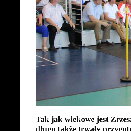
Tak jak wiekowe jest Zrzes
długo także trwały przygot