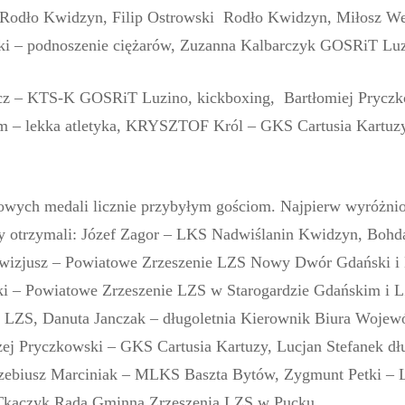
 Rodło Kwidzyn, Filip Ostrowski Rodło Kwidzyn, Miłosz W
i – podnoszenie ciężarów, Zuzanna Kalbarczyk GOSRiT Lu
cz – KTS-K GOSRiT Luzino, kickboxing, Bartłomiej Pryczko
m – lekka atletyka, KRYSZTOF Król – GKS Cartusia Kartuzy
kowych medali licznie przybyłym gościom. Najpierw wyróżni
otrzymali: Józef Zagor – LKS Nadwiślanin Kwidzyn, Bohda
ywizjusz – Powiatowe Zrzeszenie LZS Nowy Dwór Gdański i
ki – Powiatowe Zrzeszenie LZS w Starogardzie Gdańskim i
a LZS, Danuta Janczak – długoletnia Kierownik Biura Woj
ej Pryczkowski – GKS Cartusia Kartuzy, Lucjan Stefanek dł
zebiusz Marciniak – MLKS Baszta Bytów, Zygmunt Petki – 
 Tkaczyk Rada Gminna Zrzeszenia LZS w Pucku.