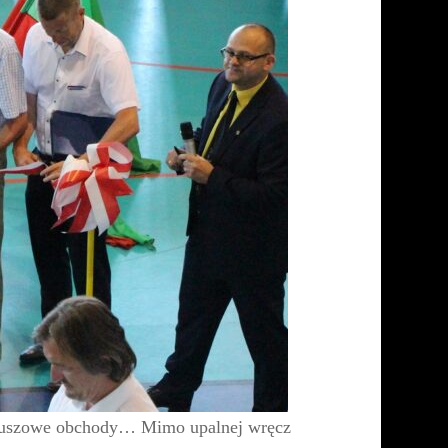
ileuszowe obchody… Mimo upalnej wręcz