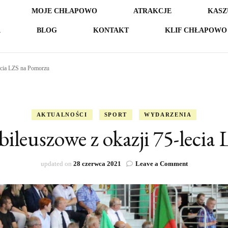
MOJE CHŁAPOWO
ATRAKCJE
KASZ
A
BLOG
KONTAKT
KLIF CHŁAPOWO 
lecia LZS na Pomorzu
AKTUALNOŚCI
SPORT
WYDARZENIA
bileuszowe z okazji 75-leci
on
updated on
28 czerwca 2021
Leave a Comment
Uroczystości
Jubileuszowe
z
okazji
75-
lecia