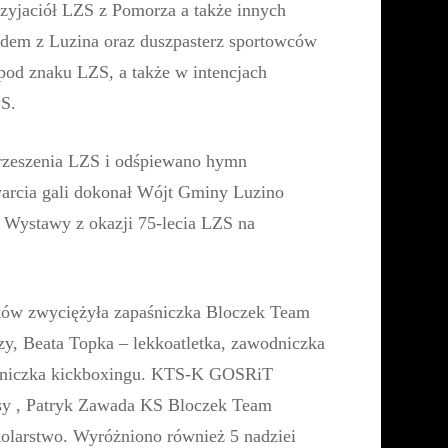
rzyjaciół LZS z Pomorza a także innych
rodem z Luzina oraz duszpasterz sportowców
 spod znaku LZS, a także w intencjach
ZS.
rzeszenia LZS i odśpiewano hymn
arcia gali dokonał Wójt Gminy Luzino
a Wystawy z okazji 75-lecia LZS na
ków zwyciężyła zapaśniczka Bloczek Team
zy, Beata Topka – lekkoatletka, zawodniczka
odniczka kickboxingu. KTS-K GOSRiT
asy , Patryk Zawada KS Bloczek Team
olarstwo. Wyróżniono również 5 nadziei