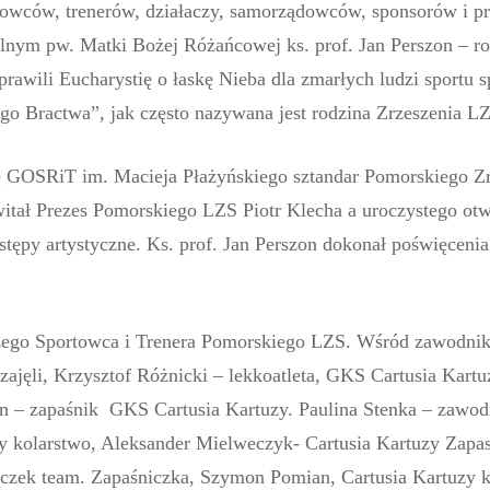
rtowców, trenerów, działaczy, samorządowców, sponsorów i p
ialnym pw. Matki Bożej Różańcowej ks. prof. Jan Perszon – 
dprawili Eucharystię o łaskę Nieba dla zmarłych ludzi sportu
go Bractwa”, jak często nazywana jest rodzina Zrzeszenia L
 GOSRiT im. Macieja Płażyńskiego sztandar Pomorskiego Z
tał Prezes Pomorskiego LZS Piotr Klecha a uroczystego otw
stępy artystyczne. Ks. prof. Jan Perszon dokonał poświęceni
zego Sportowca i Trenera Pomorskiego LZS. Wśród zawodni
ajęli, Krzysztof Różnicki – lekkoatleta, GKS Cartusia Kartu
 – zapaśnik GKS Cartusia Kartuzy. Paulina Stenka – zaw
y kolarstwo, Aleksander Mielweczyk- Cartusia Kartuzy Zap
oczek team. Zapaśniczka, Szymon Pomian, Cartusia Kartuzy k