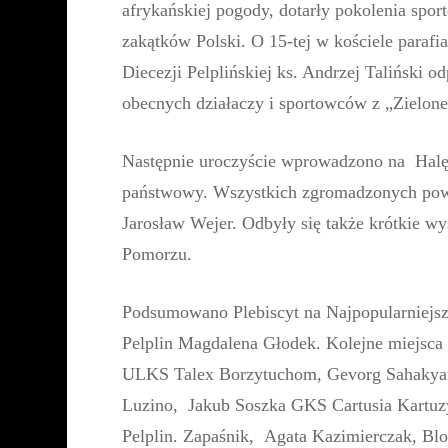
afrykańskiej pogody, dotarły pokolenia spo
zakątków Polski. O 15-tej w kościele paraf
Diecezji Pelplińskiej ks. Andrzej Taliński o
obecnych działaczy i sportowców z „Zielone
Następnie uroczyście wprowadzono na Halę
państwowy. Wszystkich zgromadzonych powi
Jarosław Wejer. Odbyły się także krótkie wy
Pomorzu.
Podsumowano Plebiscyt na Najpopularniejs
Pelplin Magdalena Głodek. Kolejne miejsca z
ULKS Talex Borzytuchom, Gevorg Sahakyan
Luzino, Jakub Soszka GKS Cartusia Kartuz
Pelplin. Zapaśnik, Agata Kazimierczak, Bl