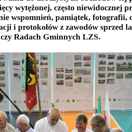
ęcy wytężonej, często niewidocznej pr
anie wspomnień, pamiątek, fotografii,
cji i protokołów z zawodów sprzed lat
h czy Radach Gminnych LZS
.