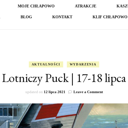
MOJE CHŁAPOWO
ATRAKCJE
KASZ
A
BLOG
KONTAKT
KLIF CHŁAPOWO 
AKTUALNOŚCI
WYDARZENIA
Lotniczy Puck | 17-18 lipca
on
updated on
12 lipca 2021
Leave a Comment
Lotniczy
Puck
|
17-
18
lipca