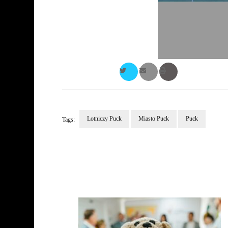
Lotniczy Puck
Miasto Puck
Puck
Tags:
Post
Navigation