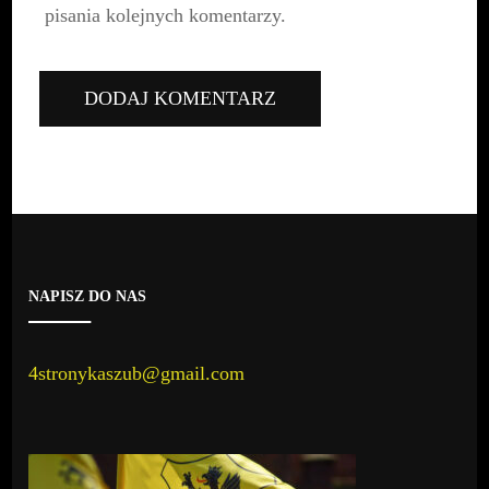
pisania kolejnych komentarzy.
NAPISZ DO NAS
4stronykaszub@gmail.com