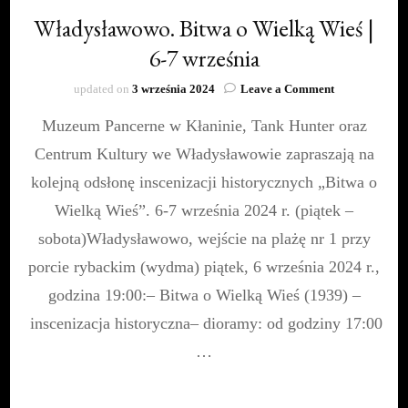
Władysławowo. Bitwa o Wielką Wieś |
6-7 września
on
updated on
3 września 2024
Leave a Comment
Władysławow
Muzeum Pancerne w Kłaninie, Tank Hunter oraz
Bitwa
o
Centrum Kultury we Władysławowie zapraszają na
Wielką
Wieś
kolejną odsłonę inscenizacji historycznych „Bitwa o
|
Wielką Wieś”. 6-7 września 2024 r. (piątek –
6-
7
sobota)Władysławowo, wejście na plażę nr 1 przy
września
porcie rybackim (wydma) piątek, 6 września 2024 r.,
godzina 19:00:– Bitwa o Wielką Wieś (1939) –
inscenizacja historyczna– dioramy: od godziny 17:00
…