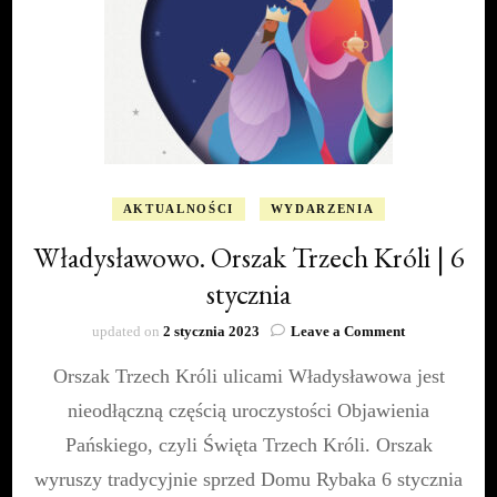
AKTUALNOŚCI
WYDARZENIA
Władysławowo. Orszak Trzech Króli | 6
stycznia
on
updated on
2 stycznia 2023
Leave a Comment
Władysławowo
Orszak Trzech Króli ulicami Władysławowa jest
Orszak
Trzech
nieodłączną częścią uroczystości Objawienia
Króli
|
Pańskiego, czyli Święta Trzech Króli. Orszak
6
wyruszy tradycyjnie sprzed Domu Rybaka 6 stycznia
stycznia