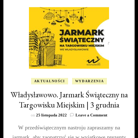
AKTUALNOŚCI
WYDARZENIA
Władysławowo. Jarmark Świąteczny na
Targowisku Miejskim | 3 grudnia
on
on
25 listopada 2022
Leave a Comment
Władysławowo.
W przedświątecznym nastroju zapraszamy na
Jarmark
Świąteczny
jarmark, aby zaopatrzyć się w wyjątkowe prezenty