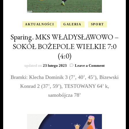
AKTUALNOŚCI
GALERIA
SPORT
Sparing. MKS WŁADYSŁAWOWO –
SOKÓŁ BOŻEPOLE WIELKIE 7:0
(4:0)
on
updated on
23 lutego 2023
Leave a Comment
Sparing.
Bramki: Klecha Dominik 3 (7’, 40’, 45’), Bizewski
MKS
WŁADYSŁA
Konrad 2 (37’, 59’), TESTOWANY 64’ k,
–
SOKÓŁ
samobójcza 78’
BOŻEPOLE
WIELKIE
7:0
(4:0)