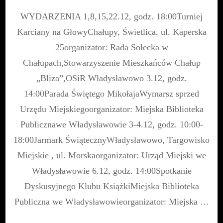
Grudzień
WYDARZENIA 1,8,15,22.12, godz. 18:00Turniej
w
Gminie
Karciany na GłowyChałupy, Świetlica, ul. Kaperska
Władysławow
25organizator: Rada Sołecka w
Chałupach,Stowarzyszenie Mieszkańców Chałup
„Bliza”,OSiR Władysławowo 3.12, godz.
14:00Parada Świętego MikołajaWymarsz sprzed
Urzędu Miejskiegoorganizator: Miejska Biblioteka
Publicznawe Władysławowie 3-4.12, godz. 10:00-
18:00Jarmark ŚwiątecznyWładysławowo, Targowisko
Miejskie , ul. Morskaorganizator: Urząd Miejski we
Władysławowie 6.12, godz. 14:00Spotkanie
Dyskusyjnego Klubu KsiążkiMiejska Biblioteka
Publiczna we Władysławowieorganizator: Miejska …