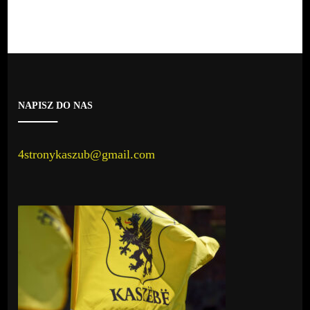
NAPISZ DO NAS
4stronykaszub@gmail.com