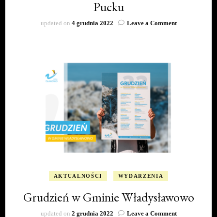
Pucku
on
updated on
4 grudnia 2022
Leave a Comment
Grupa
Motocyklowa
GLADA.
MotoMikołaje
we
Władysławowi
i
Pucku
AKTUALNOŚCI
WYDARZENIA
Grudzień w Gminie Władysławowo
on
updated on
2 grudnia 2022
Leave a Comment