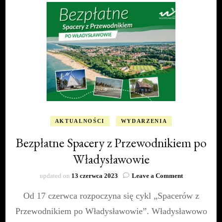
AKTUALNOŚCI
WYDARZENIA
Bezpłatne Spacery z Przewodnikiem po
Władysławowie
on
updated on
13 czerwca 2023
Leave a Comment
Bezpłatne
Od 17 czerwca rozpoczyna się cykl „Spacerów z
Spacery
z
Przewodnikiem po Władysławowie”. Władysławowo
Przewodniki