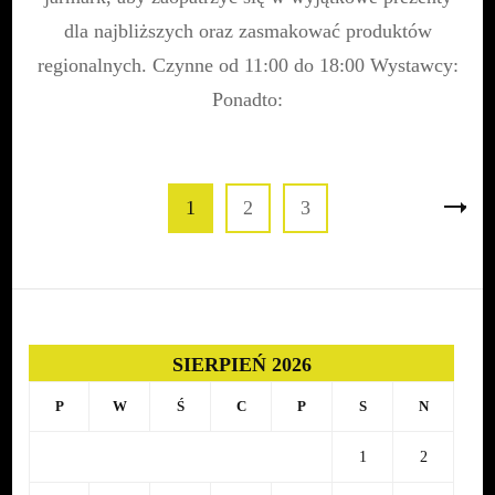
na
Targowisku
dla najbliższych oraz zasmakować produktów
Miejskim
regionalnych. Czynne od 11:00 do 18:00 Wystawcy:
|
3
Ponadto:
grudnia
Stronicowanie
Page
Page
Page
1
2
3
wpisów
SIERPIEŃ 2026
P
W
Ś
C
P
S
N
1
2