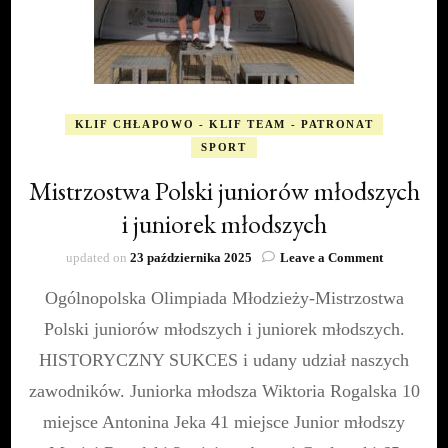
KLIF CHŁAPOWO - KLIF TEAM - PATRONAT
SPORT
Mistrzostwa Polski juniorów młodszych
i juniorek młodszych
on
updated on
23 października 2025
Leave a Comment
Mistrzostw
Ogólnopolska Olimpiada Młodzieży-Mistrzostwa
Polski
juniorów
Polski juniorów młodszych i juniorek młodszych.
młodszych
i
HISTORYCZNY SUKCES i udany udział naszych
juniorek
zawodników. Juniorka młodsza Wiktoria Rogalska 10
młodszych
miejsce Antonina Jeka 41 miejsce Junior młodszy