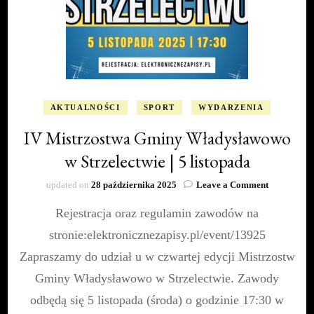
AKTUALNOŚCI
SPORT
WYDARZENIA
IV Mistrzostwa Gminy Władysławowo
w Strzelectwie | 5 listopada
on
updated on
28 października 2025
Leave a Comment
IV
Rejestracja oraz regulamin zawodów na
Mistrzostw
Gminy
stronie:elektronicznezapisy.pl/event/13925
Władysław
w
Zapraszamy do udział u w czwartej edycji Mistrzostw
Strzelectwi
Gminy Władysławowo w Strzelectwie. Zawody
|
5
odbędą się 5 listopada (środa) o godzinie 17:30 w
listopada