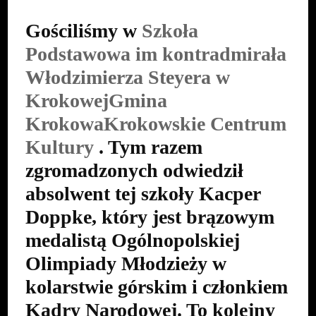
2022
Gościliśmy w
Szkoła
Podstawowa im kontradmirała
Włodzimierza Steyera w
Krokowej
Gmina
Krokowa
Krokowskie Centrum
Kultury
. Tym razem
zgromadzonych odwiedził
absolwent tej szkoły Kacper
Doppke, który jest brązowym
medalistą Ogólnopolskiej
Olimpiady Młodzieży w
kolarstwie górskim i członkiem
Kadry Narodowej. To kolejny