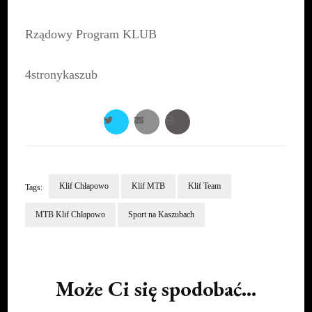
Rządowy Program KLUB
4stronykaszub
Klif Chłapowo
Klif MTB
Klif Team
Tags:
MTB Klif Chłapowo
Sport na Kaszubach
Post
Navigation
Może Ci się spodobać...