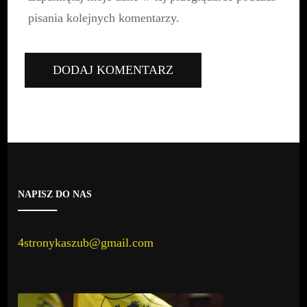
pisania kolejnych komentarzy.
NAPISZ DO NAS
4stronykaszub@gmail.com