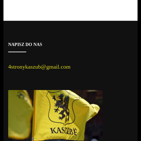
NAPISZ DO NAS
4stronykaszub@gmail.com