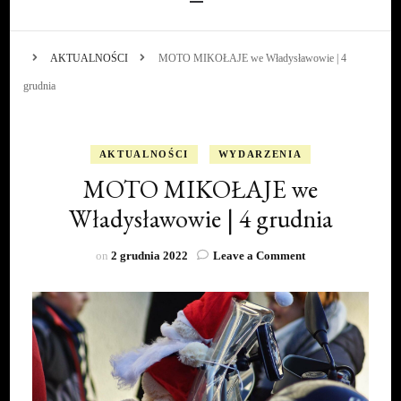
AKTUALNOŚCI
MOTO MIKOŁAJE we Władysławowie | 4
grudnia
AKTUALNOŚCI
WYDARZENIA
MOTO MIKOŁAJE we
Władysławowie | 4 grudnia
on
on
2 grudnia 2022
Leave a Comment
MOTO
MIKOŁAJE
we
Władysławowie
|
4
grudnia