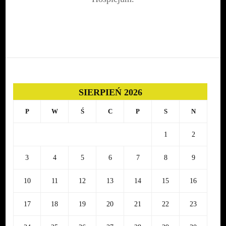
grudnia
SIERPIEŃ 2026
P
W
Ś
C
P
S
N
1
2
3
4
5
6
7
8
9
10
11
12
13
14
15
16
17
18
19
20
21
22
23