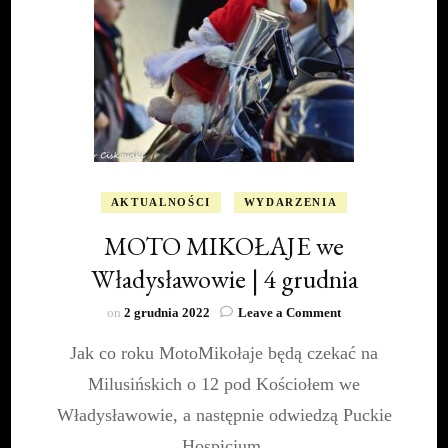
AKTUALNOŚCI
WYDARZENIA
MOTO MIKOŁAJE we
Władysławowie | 4 grudnia
on
on
2 grudnia 2022
Leave a Comment
MOTO
Jak co roku MotoMikołaje będą czekać na
MIKOŁAJE
we
Milusińskich o 12 pod Kościołem we
Władysławowie
|
Władysławowie, a następnie odwiedzą Puckie
4
Hospicjum.