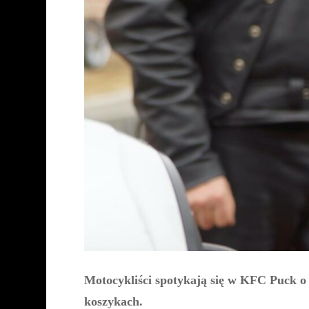
Motocykliści spotykają się w KFC Puck o
koszykach.