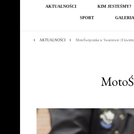
AKTUALNOŚCI
KIM JESTEŚMY?
SPORT
GALERI
AKTUALNOŚCI
MotoŚwięconka w Swarzewie | 8 kwietn
MotoŚw