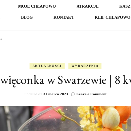
MOJE CHŁAPOWO
ATRAKCJE
KASZ
A
BLOG
KONTAKT
KLIF CHŁAPOWO 
ia
AKTUALNOŚCI
WYDARZENIA
ięconka w Swarzewie | 8 k
on
updated on
31 marca 2023
Leave a Comment
MotoŚwięconk
w
Swarzewie
|
8
kwietnia