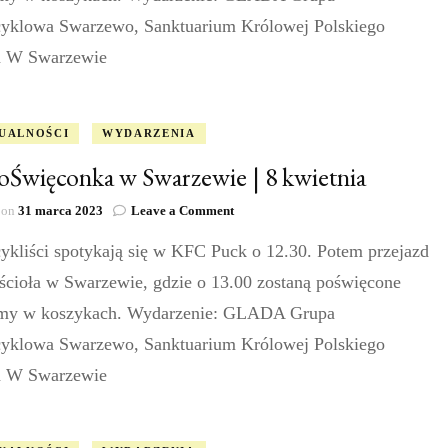
marca
yklowa Swarzewo, Sanktuarium Królowej Polskiego
 W Swarzewie
UALNOŚCI
WYDARZENIA
Święconka w Swarzewie | 8 kwietnia
on
 on
31 marca 2023
Leave a Comment
MotoŚwięconka
ykliści spotykają się w KFC Puck o 12.30. Potem przejazd
w
Swarzewie
ścioła w Swarzewie, gdzie o 13.00 zostaną poświęcone
|
8
my w koszykach. Wydarzenie: GLADA Grupa
kwietnia
yklowa Swarzewo, Sanktuarium Królowej Polskiego
 W Swarzewie