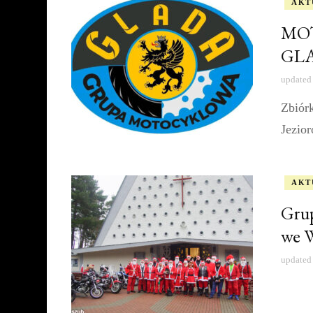
AKT
MOT
GLA
updated
Zbiór
Jezior
AKT
Gru
we W
updated