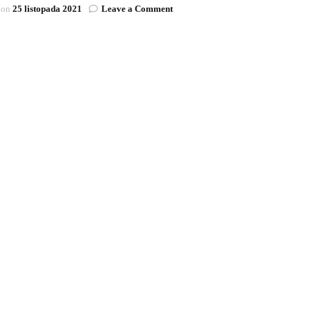
on
 on
25 listopada 2021
Leave a Comment
Moto
Mikołaje
we
Władysławowie
|
5
grudnia