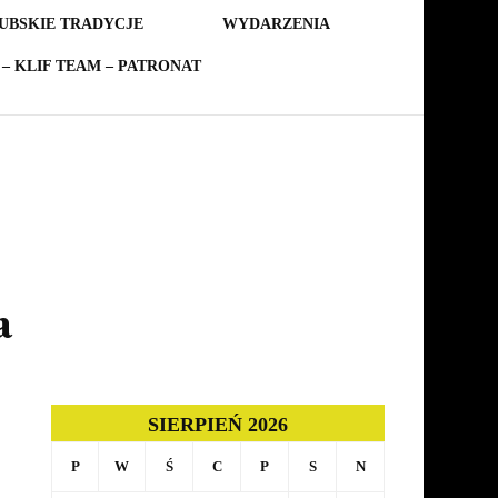
UBSKIE TRADYCJE
WYDARZENIA
– KLIF TEAM – PATRONAT
a
SIERPIEŃ 2026
P
W
Ś
C
P
S
N