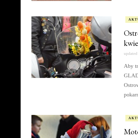
AKT
Ost
kwie
updated
Aby tr
GLADA
Ostro
pokar
AKT
Moto