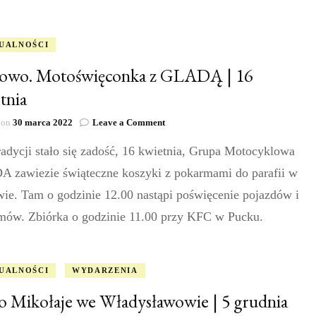
MotoMikołaje
we
Władysławowie
i
UALNOŚCI
Pucku
rowo. Motoświęconka z GLADĄ | 16
tnia
on
 on
30 marca 2022
Leave a Comment
Ostrowo.
adycji stało się zadość, 16 kwietnia, Grupa Motocyklowa
Motoświęconka
z
 zawiezie świąteczne koszyki z pokarmami do parafii w
GLADĄ
|
wie. Tam o godzinie 12.00 nastąpi poświęcenie pojazdów i
16
mów. Zbiórka o godzinie 11.00 przy KFC w Pucku.
kwietnia
UALNOŚCI
WYDARZENIA
 Mikołaje we Władysławowie | 5 grudnia