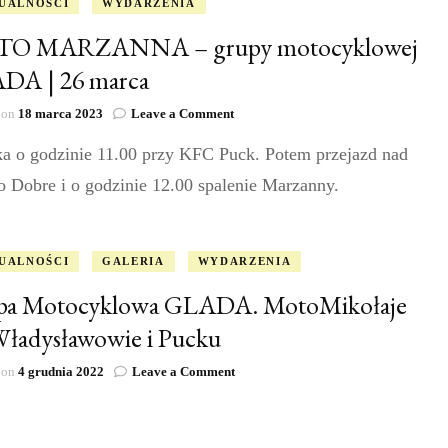
UALNOŚCI
WYDARZENIA
O MARZANNA – grupy motocyklowej
DA | 26 marca
on
 on
18 marca 2023
Leave a Comment
MOTO
ka o godzinie 11.00 przy KFC Puck. Potem przejazd nad
MARZANNA
–
o Dobre i o godzinie 12.00 spalenie Marzanny.
grupy
motocyklowej
GLADA
|
UALNOŚCI
GALERIA
WYDARZENIA
26
marca
pa Motocyklowa GLADA. MotoMikołaje
ładysławowie i Pucku
on
 on
4 grudnia 2022
Leave a Comment
Grupa
Motocyklowa
GLADA.