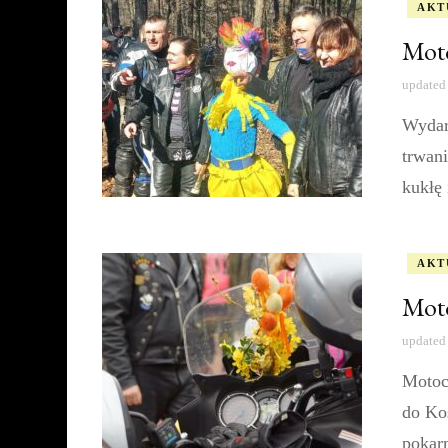
AKT
Moto
updated
Wydar
trwan
kukłę 
AKT
Moto
updated
Motoc
do Ko
pokar