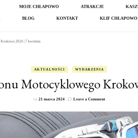
MOJE CHŁAPOWO
ATRAKCJE
KASZ
A
BLOG
KONTAKT
KLIF CHŁAPOWO 
Krokowa 2024 | 7 kwietnia
AKTUALNOŚCI
WYDARZENIA
zonu Motocyklowego Krokowa
on
on
21 marca 2024
Leave a Comment
XI
Rozpoczęcie
Sezonu
Motocyklowego
Krokowa
2024