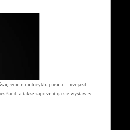
święceniem motocykli, parada – przejazd
uesBand
, a także zaprezentują się wystawcy